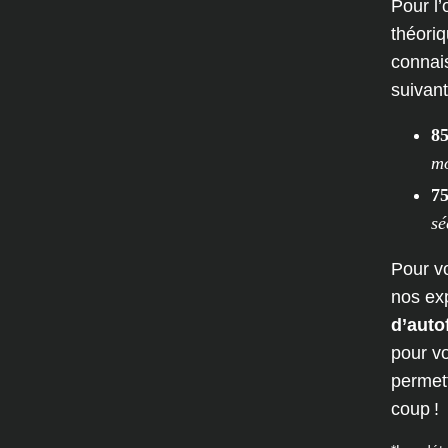
Pour l
théori
connais
suivant
85
mo
75
sé
Pour vo
nos exp
d’auto
pour v
permet
coup !