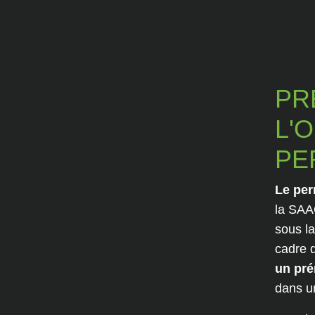
PR
L'
PE
Le per
la SAA
sous la
cadre 
un pré
dans u