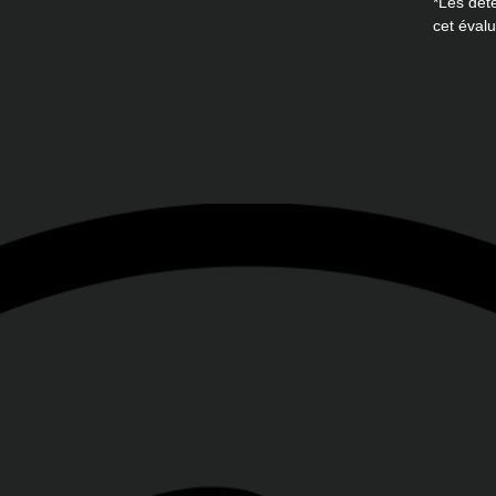
*Les dét
cet évalu