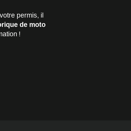
otre permis, il
orique de moto
ation !